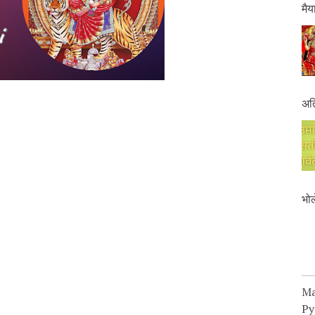
मैय
अति
भोल
Ma
Pya