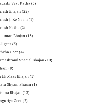
adashi Vrat Katha
(6)
nesh Bhajan
(22)
nesh Ji Ke Naam
(1)
nesh Katha
(2)
numan Bhajan
(13)
li geet
(5)
chcha Geet
(4)
nmashtami Special Bhajan
(10)
hani
(8)
rtik Maas Bhajan
(1)
atu Shyam Bhajan
(1)
ishna Bhajan
(12)
nguriya Geet
(2)