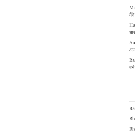
Ma
मैं
Ha
धार
Aa
आओ
Ra
बने
Ba
Bh
Bh