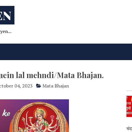
EN
yen...
mein lal mehndi/Mata Bhajan.
ctober 04, 2023
Mata Bhajan
चंद