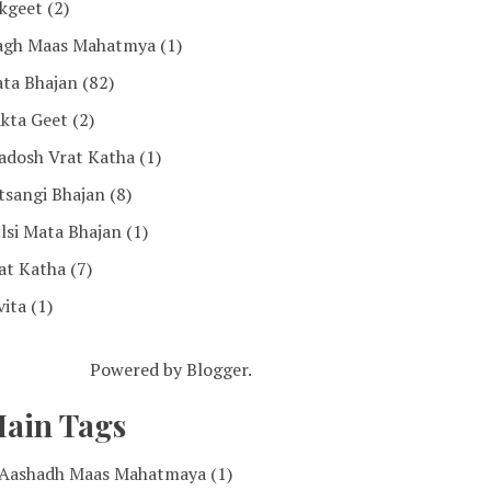
kgeet
(2)
gh Maas Mahatmya
(1)
ta Bhajan
(82)
kta Geet
(2)
adosh Vrat Katha
(1)
tsangi Bhajan
(8)
lsi Mata Bhajan
(1)
at Katha
(7)
vita
(1)
Powered by
Blogger
.
ain Tags
Aashadh Maas Mahatmaya
(1)