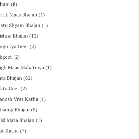
hani
(8)
rtik Maas Bhajan
(1)
atu Shyam Bhajan
(1)
ishna Bhajan
(12)
nguriya Geet
(2)
kgeet
(2)
gh Maas Mahatmya
(1)
ta Bhajan
(82)
kta Geet
(2)
adosh Vrat Katha
(1)
tsangi Bhajan
(8)
lsi Mata Bhajan
(1)
at Katha
(7)