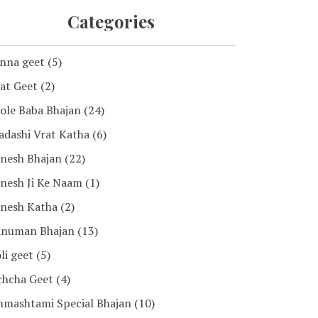
Categories
nna geet
(5)
at Geet
(2)
ole Baba Bhajan
(24)
adashi Vrat Katha
(6)
nesh Bhajan
(22)
nesh Ji Ke Naam
(1)
nesh Katha
(2)
numan Bhajan
(13)
li geet
(5)
chcha Geet
(4)
nmashtami Special Bhajan
(10)