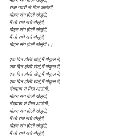
राधा प्यारी से मिल आऊंगी,
मोहन संग होली खेलूंगी,
मैं तो राधे राधे बोलूंगी,
मोहन संग होली खेलूंगी,
मैं तो राधे राधे बोलूंगी,
मोहन संग होली खेलूंगी।।
एक दिन होली खेलूं मैं गोकुल में,
एक दिन होली खेलूं मैं गोकुल में,
एक दिन होली खेलूं मैं गोकुल में,
एक दिन होली खेलूं मैं गोकुल में,
नंदबाबा से मिल आऊंगी,
मोहन संग होली खेलूंगी,
नंदबाबा से मिल आऊंगी,
मोहन संग होली खेलूंगी,
मैं तो राधे राधे बोलूंगी,
मोहन संग होली खेलूंगी,
मैं तो राधे राधे बोलूंगी,