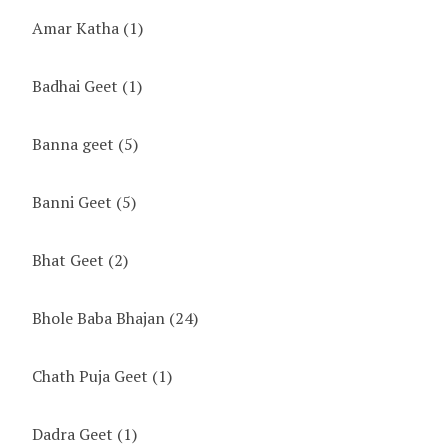
Amar Katha
(1)
Badhai Geet
(1)
Banna geet
(5)
Banni Geet
(5)
Bhat Geet
(2)
Bhole Baba Bhajan
(24)
Chath Puja Geet
(1)
Dadra Geet
(1)