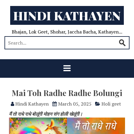
HINDI KATHAYEN
Bhajan, Lok Geet, Shohar, Jaccha Bacha, Kathayen...
Mai Toh Radhe Radhe Bolungi
Hindi Kathayen
March 05, 2025
Holi geet
मैं तो राधे राधे बोलूंगी मोहन संग होली खेलूंगी।