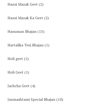
Hansi Mazak Geet
(2)
Hansi Mazak Ka Geet
(2)
Hanuman Bhajan
(13)
Hartalika Teej Bhajan
(1)
Holi geet
(5)
Holi Geet
(1)
Jachcha Geet
(4)
Janmashtami Special Bhajan
(10)