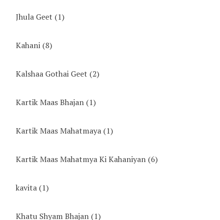
Jhula Geet
(1)
Kahani
(8)
Kalshaa Gothai Geet
(2)
Kartik Maas Bhajan
(1)
Kartik Maas Mahatmaya
(1)
Kartik Maas Mahatmya Ki Kahaniyan
(6)
kavita
(1)
Khatu Shyam Bhajan
(1)