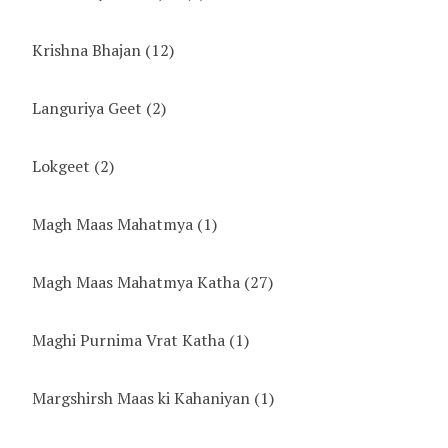
Krishna Bhajan
(12)
Languriya Geet
(2)
Lokgeet
(2)
Magh Maas Mahatmya
(1)
Magh Maas Mahatmya Katha
(27)
Maghi Purnima Vrat Katha
(1)
Margshirsh Maas ki Kahaniyan
(1)