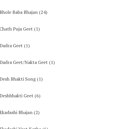
Bhole Baba Bhajan
(24)
Chath Puja Geet
(1)
Dadra Geet
(1)
Dadra Geet/Nakta Geet
(1)
Desh Bhakti Song
(1)
Deshbhakti Geet
(6)
Ekadashi Bhajan
(2)
Ekadashi Vrat Katha
(6)