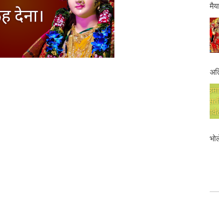
मैय
अति
भोल