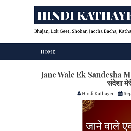
HINDI KATHAY
Bhajan, Lok Geet, Shohar, Jaccha Bacha, Katha
HOME
Jane Wale Ek Sandesha Me
संदेशा मे
Hindi Kathayen
Sep