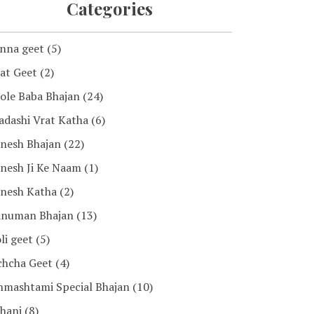
Categories
nna geet
(5)
at Geet
(2)
ole Baba Bhajan
(24)
adashi Vrat Katha
(6)
nesh Bhajan
(22)
nesh Ji Ke Naam
(1)
nesh Katha
(2)
numan Bhajan
(13)
li geet
(5)
chcha Geet
(4)
nmashtami Special Bhajan
(10)
hani
(8)