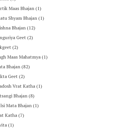
rtik Maas Bhajan
(1)
atu Shyam Bhajan
(1)
ishna Bhajan
(12)
nguriya Geet
(2)
kgeet
(2)
gh Maas Mahatmya
(1)
ta Bhajan
(82)
kta Geet
(2)
adosh Vrat Katha
(1)
tsangi Bhajan
(8)
lsi Mata Bhajan
(1)
at Katha
(7)
vita
(1)